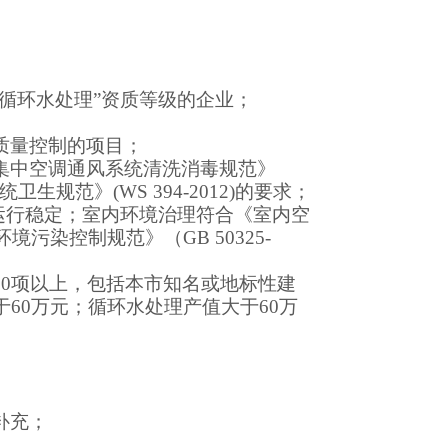
循环水处理”
资质等级
的
企业；
质量控制的项目；
集中空调通风系统
清洗消毒
规范
》
统
卫生
规范
》
(WS 394-2012)
的要求；
运行稳定；
室内环境治理符合《室内空
内环境污染控制规范》（GB 50325-
20
项以上，包括本市知名或地标性建
于
60万元
；
循环水处理产值大于
60万
。
补充；