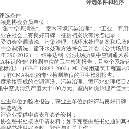
评选条件和程序
评选条件
必须是
协会会员单位；
是
“集中空调清洗”
、
“室内环境污染治理”
、
“工业、商用
企业在社会上有良好口碑；征信档案没有污点记录；
接受协会空调清洗
、污染治理、循环水处理
备案和现场
集中空调
清洗
、循环水处理
方法符合
卫计委
《
公共场所
/T 396-2012）
；
结果达到《
公共场所
集中空调通风系
MA标识的专业检测单位的卫生检测报告，且整个系统
量标准》（
GB/T 18883-2002）和《民用建筑工程室
）,
有
CMA标识的专业检测单位的卫生检测报告
。
年度承接完成的空调清洗
、污染治理、循环水处理
项目
集中空调清洗产值大于
1
0
0万元
、室内环境治理产值大
有业主单位的验收报告，获业主单位的好评与良好口碑
评选程序
参评企业提供申请表和参选资料；
由协会秘书处接收申请材料；如不完整由秘书处通知其
协会秘书处做好验收、登记与汇总工作；