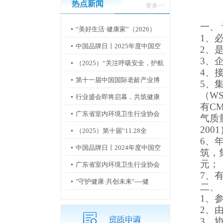
热点新闻
更多>>
一、
“美好生活·健康家”（2026）
1、
中国品牌日丨2025年度中国空
2
、
3
、
净
（2025）“关注呼吸安全，护航
4
、
第十一届中国国际老龄产业博
5
、
（
WS
览会”
行业盛会即将启幕，共筑健康
有
C
中国新
广东省室内环境卫生行业协会
气质
2001
第67
（2025）第十届“11.28全
6
、
中国品牌日丨2024年度中国空
筑，
净
元；
广东省室内环境卫生行业协会
7
、
第四届
"守护健康·共创未来"----健
二、
1、
2、
3、